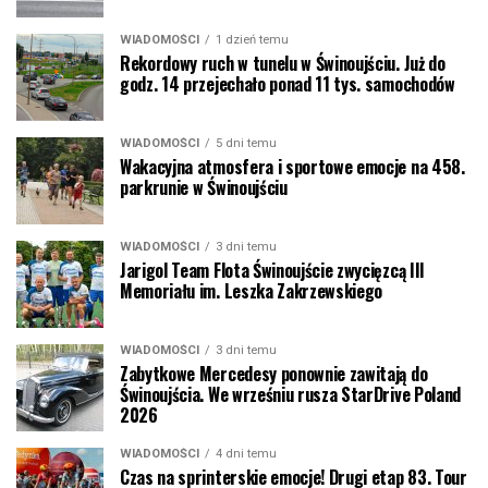
WIADOMOŚCI
1 dzień temu
Rekordowy ruch w tunelu w Świnoujściu. Już do
godz. 14 przejechało ponad 11 tys. samochodów
WIADOMOŚCI
5 dni temu
Wakacyjna atmosfera i sportowe emocje na 458.
parkrunie w Świnoujściu
WIADOMOŚCI
3 dni temu
Jarigol Team Flota Świnoujście zwycięzcą III
Memoriału im. Leszka Zakrzewskiego
WIADOMOŚCI
3 dni temu
Zabytkowe Mercedesy ponownie zawitają do
Świnoujścia. We wrześniu rusza StarDrive Poland
2026
WIADOMOŚCI
4 dni temu
Czas na sprinterskie emocje! Drugi etap 83. Tour