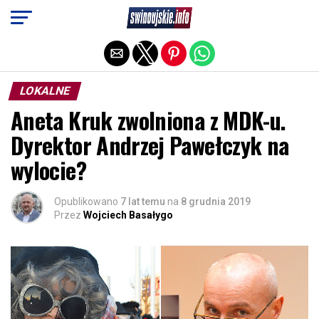
Exit mobile version
LOKALNE
Aneta Kruk zwolniona z MDK-u.
Dyrektor Andrzej Pawełczyk na
wylocie?
Opublikowano
7 lat temu
na
8 grudnia 2019
Przez
Wojciech Basałygo