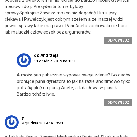
pogdała z dyrektorem a nie leciała do bardzo nieobiektywnych
mediów i do p.Prezydenta to nie byłoby
sprawy.Spokojnie.Zawsze mozna sie dogadać.I kruk jesy
ciekawa i Pawełczyk jest dobrym szefem a ze inaczej widzi
pewne sprawy.takie ma prawo.Pani Anetu zachowala sie Pani
jak maluczki człowieczek bez argumentów.
ODPOWIEDZ
do Andrzeja
11 grudnia 2019 na 10:13
A może pan publicznie wypowie swoje zdanie? Bo osoby
broniące pana dyrektora to jak na razie anonimowo tylko
potrafią pluć na panią Anetę, a tak głowa w piasek.
Bardzo tchórzliwie.
ODPOWIEDZ
y
9 grudnia 2019 na 13:41