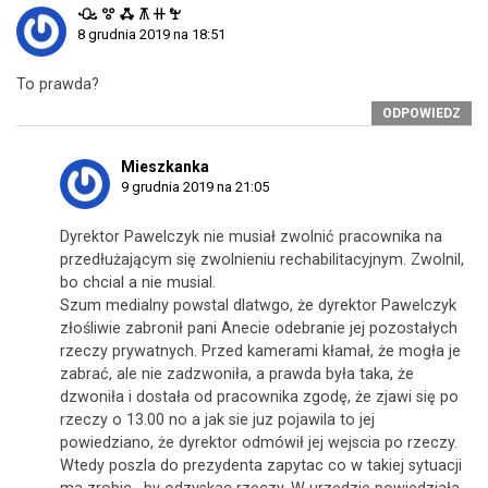
ꘐ ꖜ ꗈ ꕧ ꔠ ꖟ
8 grudnia 2019 na 18:51
To prawda?
ODPOWIEDZ
Mieszkanka
9 grudnia 2019 na 21:05
Dyrektor Pawelczyk nie musiał zwolnić pracownika na
przedłużającym się zwolnieniu rechabilitacyjnym. Zwolnil,
bo chcial a nie musial.
Szum medialny powstal dlatwgo, że dyrektor Pawelczyk
złośliwie zabronił pani Anecie odebranie jej pozostałych
rzeczy prywatnych. Przed kamerami kłamał, że mogła je
zabrać, ale nie zadzwoniła, a prawda była taka, że
dzwoniła i dostała od pracownika zgodę, że zjawi się po
rzeczy o 13.00 no a jak sie juz pojawila to jej
powiedziano, że dyrektor odmówił jej wejscia po rzeczy.
Wtedy poszla do prezydenta zapytac co w takiej sytuacji