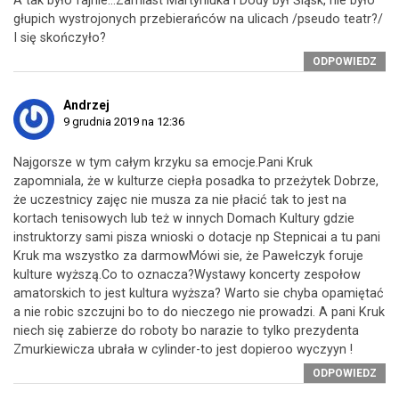
A tak było fajnie…Zamiast Martyniuka i Dody był Śląsk, nie było
głupich wystrojonych przebierańców na ulicach /pseudo teatr?/
I się skończyło?
ODPOWIEDZ
Andrzej
9 grudnia 2019 na 12:36
Najgorsze w tym całym krzyku sa emocje.Pani Kruk
zapomniala, że w kulturze ciepła posadka to przeżytek Dobrze,
że uczestnicy zajęc nie musza za nie płacić tak to jest na
kortach tenisowych lub też w innych Domach Kultury gdzie
instruktorzy sami pisza wnioski o dotacje np Stepnicai a tu pani
Kruk ma wszystko za darmowMówi sie, że Pawełczyk foruje
kulture wyższą.Co to oznacza?Wystawy koncerty zespołow
amatorskich to jest kultura wyższa? Warto sie chyba opamiętać
a nie robic szczujni bo to do nieczego nie prowadzi. A pani Kruk
niech się zabierze do roboty bo narazie to tylko prezydenta
Zmurkiewicza ubrała w cylinder-to jest dopieroo wyczyyn !
ODPOWIEDZ