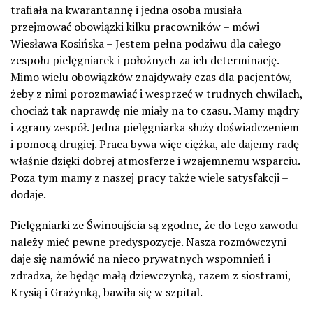
trafiała na kwarantannę i jedna osoba musiała
przejmować obowiązki kilku pracowników – mówi
Wiesława Kosińska – Jestem pełna podziwu dla całego
zespołu pielęgniarek i położnych za ich determinację.
Mimo wielu obowiązków znajdywały czas dla pacjentów,
żeby z nimi porozmawiać i wesprzeć w trudnych chwilach,
chociaż tak naprawdę nie miały na to czasu. Mamy mądry
i zgrany zespół. Jedna pielęgniarka służy doświadczeniem
i pomocą drugiej. Praca bywa więc ciężka, ale dajemy radę
właśnie dzięki dobrej atmosferze i wzajemnemu wsparciu.
Poza tym mamy z naszej pracy także wiele satysfakcji –
dodaje.
Pielęgniarki ze Świnoujścia są zgodne, że do tego zawodu
należy mieć pewne predyspozycje. Nasza rozmówczyni
daje się namówić na nieco prywatnych wspomnień i
zdradza, że będąc małą dziewczynką, razem z siostrami,
Krysią i Grażynką, bawiła się w szpital.