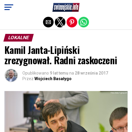
Exit mobile version
LOKALNE
Kamil Janta-Lipiński
zrezygnował. Radni zaskoczeni
Opublikowano
9 lat temu
na
28 września 2017
Przez
Wojciech Basałygo