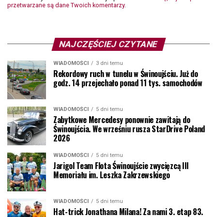
przetwarzane są dane Twoich komentarzy.
NAJCZĘŚCIEJ CZYTANE
WIADOMOŚCI
3 dni temu
Rekordowy ruch w tunelu w Świnoujściu. Już do
godz. 14 przejechało ponad 11 tys. samochodów
WIADOMOŚCI
5 dni temu
Zabytkowe Mercedesy ponownie zawitają do
Świnoujścia. We wrześniu rusza StarDrive Poland
2026
WIADOMOŚCI
5 dni temu
Jarigol Team Flota Świnoujście zwycięzcą III
Memoriału im. Leszka Zakrzewskiego
WIADOMOŚCI
5 dni temu
Hat-trick Jonathana Milana! Za nami 3. etap 83.