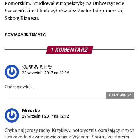
Pomorskim. Studiował europeistykę na Uniwersytecie
Szczecińskim. Ukończył również Zachodniopomorską
Szkołę Biznesu.
POWIĄZANE TEMATY:
1 KOMENTARZ
ꘐ ꖜ ꗈ ꕧ ꔠ ꖟ
29 września 2017 na 12:36
Chorągiewka…
ODPOWIEDZ
Mieszko
29 września 2017 na 12:12
Chyba najgorszy radny. Krzykliwy, notorycznie obrażający innych
i jeszcze te dziwne powiązania z Wyspami Sportu, za którymi